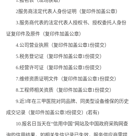
1.
报名表
（现场获取）
2
服务商
法定代表人身份证明
（复印件加盖公章）
3.
服务商
代表的法定代表人授权书、授权委托人身份
证复印件及原件
（复印件加盖公章）
4.
公司营业执照（复印件加盖公章
1
份提交）
5
.
税务登记证（复印件加盖公章
1
份提交）
6
.
经营许可证（复印件加盖公章
1
份提交）
7
.
维修资质证明文件（复印件加盖公章
1
份提交）
8
.
工程师相关资质（复印件加盖公章
1
份提交）
9
.
近
3
年在三甲医院对同品牌、同类型设备维保的历史
成交记录（复印件加盖公章
3
份提交）
(
若有
)
10.
报名日当天在“信用中国”网站及中国政府采购网查
询的信用结果，如相关失信记录已失效，服务供应商需提