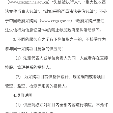
（
www.creditchina.gov.cn
）
“
失信被执行人
”
、
“
重大税收违
法案件当事人名单
”
、
“
政府采购严重违法失信名单
”
；不处
于中国政府采购网（
www.ccgp.gov.cn
）
“
政府采购严重违
法失信行为信息记录
”
中的禁止参加政府采购活动期间
。
3.
不同的
服务
商之间有下列情形之一的，不接受作为
参与同一采购项目竞争的供应商：
（
1
）法定代表人或单位负责人为同一人或者存在直接
控股、管理关系的投标人。
（
2
） 为采购项目提供整体设计、规范编制或者项目
管理、监理、检测等服务的投标人。
4.
项目说明
（
1
）供应商必须对项目内全部内容进行响应，不允许