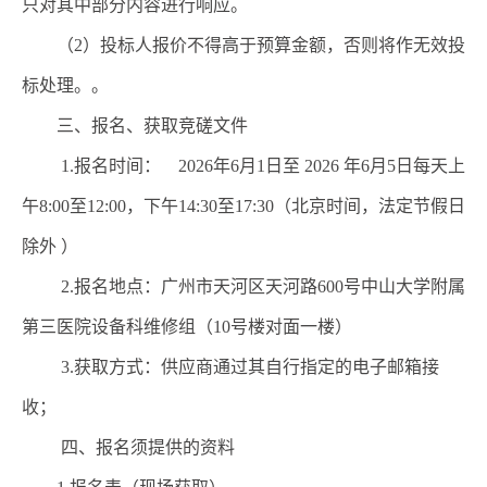
只对其中部分内容进行响应。
（
2
）投标人报价不得高于预算金额，否则将作无效投
标处理。
。
三、报名
、
获取竞磋文件
1.
报名时间：
202
6
年
6
月
1
日至
202
6
年
6
月
5
日每天上
午
8:
0
0
至
1
2
:
0
0
，下午
14:30
至
17:
3
0
（北京时间，法定节假日
除外 ）
2.
报名地点：
广州市天河区天河路
600
号中山大学附属
第三医院设备科维修组（
10
号楼对面一楼）
3.
获取方式：供应商通过其自行指定的电子邮箱接
收；
四
、报名须提供的资料