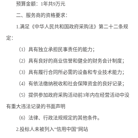
预
算金额
：
1
年共
9
万元
二、
服务商
的资格要求：
1.
满足《中华人民共和国政府采购法》第二十二条规
定：
（
1
）具有独立承担民事责任的能力；
（
2
）具有良好的商业信誉和健全的财务会计制度；
（
3
）具有履行合同所必需的设备和专业技术能力；
（
4
）有依法缴纳税收和社会保障资金的良好记录；
（
5
）提供参加政府采购活动前
3
年内在经营活动中没
有重大违法记录的书面声明
（
6
）法律、行政法规规定的其他条件。
2.
投标人未被列入
“
信用中国
”
网站