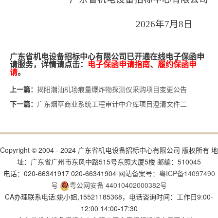
202
6
年
7
月
8
日
广东省机电设备招标中心有限公司已开通在线电子保函申
请服务，详情请点击：
电子保函申请指南
、
履约保函申
请
。
揭阳潮汕机场痕量爆炸物探测仪采购项目变更公告
上一篇：
广东烟草商业系统工程审计中介库项目澄清文件二
下一篇：
Copyright © 2004 - 2024 广东省机电设备招标中心有限公司 版权所有 地
址：广东省广州市东风中路515号东照大厦5楼 邮编：510045
电话：020-66341917 020-66341904
网站备案号：粤ICP备14097490
号
粤公网安备 44010402000382号
CA办理联系电话:姚小姐,15521185368，电话咨询时间：工作日9:00-
12:00 14:00-17:30