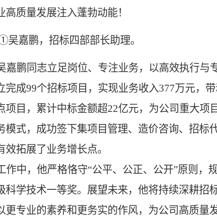
业高质量发展注入蓬勃动能！
①
吴嘉鹏，
招标四部部长助理
。
吴嘉鹏同志立足岗位、专注业务，以高效执行与
立完成
99
个招标项目，实现业务收入
377
万元，带
点项目，累计中标金额超
22
亿元，为公司重大项
务模式，成功签下集项目管理、造价咨询、招标
有效拓展了业务增长点。
工作中，他严格恪守
“
公平、公正、公开
”
原则，
级科学技术一等奖。展望未来，他将持续深耕招
以更专业的素养和更务实的作风，为公司高质量