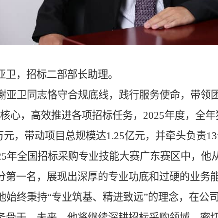
亚卫，招标二部部长助理。
谢亚卫同志恪守合规底线，践行服务使命，带领
核心，高效推进各项招标任务，
2025
年度，全年
万元，带动项目总规模达
1.25
亿元，并牵头负责
13
25
年全国招标采购专业技能大赛广东赛区中，他
分第一名，
展现出深厚的专业功底和过硬的业务
他始终秉持
“
专业筑基、精进致远
”
的理念，在公
务骨干。未来，他将继续深耕招标采购领域，密