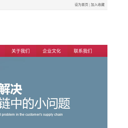
设为首页
|
加入收藏
关于我们
企业文化
联系我们