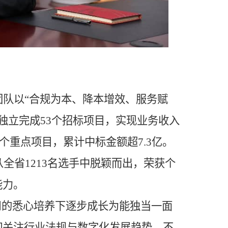
团队以
“
合规为本、降本增效、服务赋
独立完成
53
个招标项目，实现业务收入
个重点项目，累计中标金额超
7.3
亿
。
从全省
1213
名选手中脱颖而出，荣获个
能力。
司的悉心培养下逐步成长为能独当一面
切关注行业法规与数字化发展趋势，不