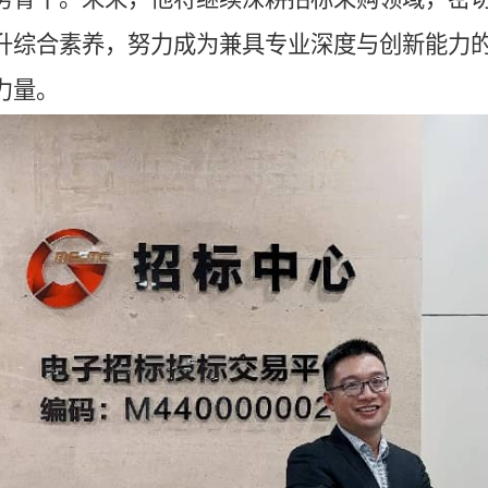
升综合素养，努力成为兼具专业深度与创新能力
力量。