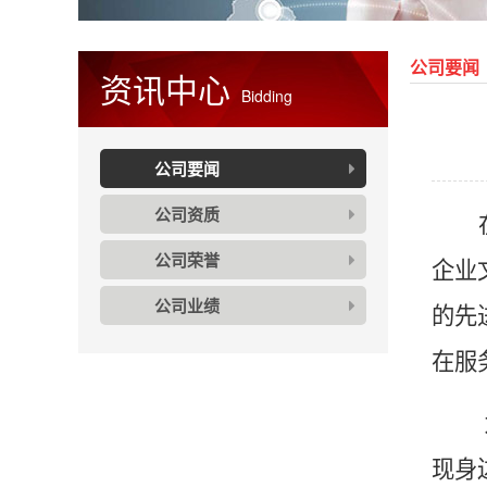
公司要闻
资讯中心
Bidding
公司要闻
公司资质
公司荣誉
企业
公司业绩
的先
在服
现身