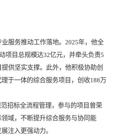
专业服务推动工作落地。
2025
年，
他
全
动项目总规模达
32
亿元，并牵头负责
5
目提供坚实支撑。此外，他积极协助创
代理于一体的综合服务项目，创收
188
万
规范招标全流程
管理
，参与
的
项目曾荣
标领域，
不断
提升综合服务与协同能
发展注入更强动力。