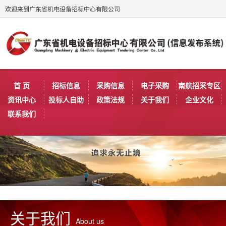
欢迎来到广东省机电设备招标中心有限公司
首 页
招标信息
采购信息
电子采购
南航招采专区
资讯中心
投标人自助
政策法规
关于我们
企业文化
联系我们
关于我们
About us