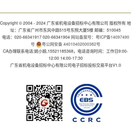
Copyright © 2004 - 2024 广东省机电设备招标中心有限公司 版权所有 地
址：广东省广州市东风中路515号东照大厦5楼 邮编：510045
电话：020-66341917 020-66341904
网站备案号：粤ICP备14097490
号
粤公网安备 44010402000382号
CA办理联系电话:姚小姐,15521185368，电话咨询时间：工作日9:00-
12:00 14:00-17:30
广东省机电设备招标中心有限公司电子招标投标交易平台V1.0