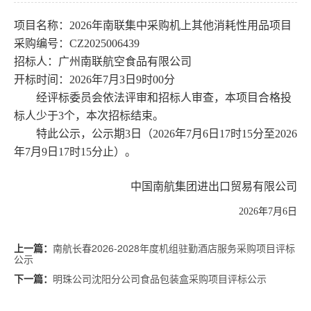
项目名称：
2026年南联集中采购机上其他消耗性用品项目
采购编号：
CZ2025006439
招标人：广州南联航空食品有限公司
开标时间：
202
6
年
7
月
3
日
9
时
00
分
经评标委员会依法评
审
和招标人审查，本项目合格投
标人少于
3个，本次招标结束。
特此公示，公示期
3日（20
26
年
7
月
6
日
17
时
15
分至
202
6
年
7
月
9
日
17
时
15
分止）。
中国南航集团进出口贸易有限公司
202
6
年
7
月
6
日
南航长春2026-2028年度机组驻勤酒店服务采购项目评标
上一篇：
公示
明珠公司沈阳分公司食品包装盒采购项目评标公示
下一篇：