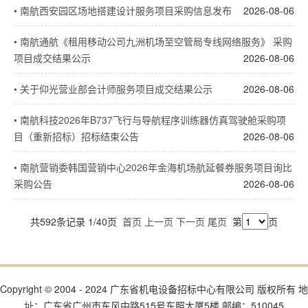
•
南航西安园区场地搭建设计服务项目采购信息发布
2026-08-06
•
南航通航《租用移动公司九洲机场至空管局专线网络服务》 采购
项目成交结果公示
2026-08-06
•
关于仰光营业部会计师服务项目成交结果公示
2026-08-06
•
南航科技2026年B737飞行与导航程序训练器仿真驾驶舱采购项
目（重新招标）招标结束公告
2026-08-06
•
南航营销委韩国营销中心2026年金海机场航延餐券服务项目询比
采购公告
2026-08-06
共592条记录 1/40页
首页
上一页
下一页
尾页
第
页
Copyright © 2004 - 2024 广东省机电设备招标中心有限公司 版权所有 地
址：广东省广州市东风中路515号东照大厦5楼 邮编：510045