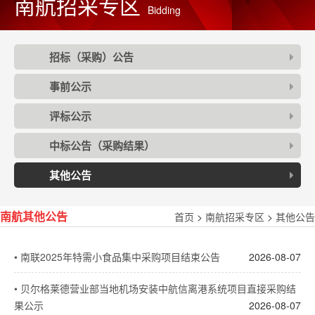
南航招采专区
Bidding
招标（采购）公告
事前公示
评标公示
中标公告（采购结果）
其他公告
首页
>
南航招采专区
>
其他公告
南航其他公告
•
南联2025年特需小食品集中采购项目结束公告
2026-08-07
•
​贝尔格莱德营业部当地机场安装中航信离港系统项目直接采购结
果公示
2026-08-07