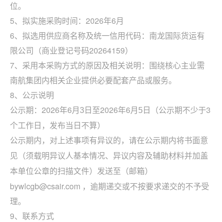
位。
5、拟实施采购时间：2026年6月
6、拟选用供应商名称及统一信用代码：
南龙国际货运
有
限公司
（商业登记号码20264159）
7、采用本采购方式的原因及相关说明：围绕核心主业需
南航集团内相关企业提供必要配套产品或服务。
8、公示说明
2026年6月
2026年6月
3
公示期：
3
日至
5
日（公示期不少于
个工作日，发布当日不算）
公示期内，对上述事项有异议的，请在公示期内将书面意
见（须载明异议人基本情况、异议内容及辅助材料并加盖
本单位公章的扫描文件）发送至（邮箱）
bywlcgb@csair.com ，逾期递交或不按要求递交的不予受
理。
9、联系方式