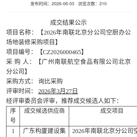
发布时间：2026-06-03 浏览次数：
210
成交结果公示
项目名称
：
【
2026年南联北京分公司空厨办公
场地装修采购项目
】
项目编号
：
【
CZ2026000465】
采
购 人：【广州南联航空食品有限公司
北京
分公司
】
采购方式：
询比采购
评审时间：
202
6
年
3
月
27
日
经评审委员会评审，推荐成交候选人如下：
序
成交候选供应商
成交项目
号
1
广东构厦建设集
2026年南联北京分公司