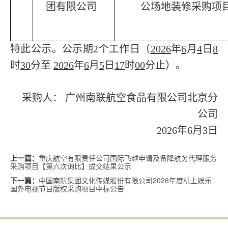
团有限公司
公场地装修采购项
特此公示。公示期
2个工作日（
2026
年
6
月
4
日
8
时
30
分至
202
6
年
6
月
5
日
17
时
00
分止）。
采购人：
广州南联航空食品有限公司
北京分
公司
202
6
年6
月
3
日
重庆航空有限责任公司国际飞越申请及备降航务代理服务
上一篇：
采购项目【第六次询比】成交结果公示
中国南航集团文化传媒股份有限公司2026年度机上娱乐
下一篇：
国外电视节目版权采购项目中标公告