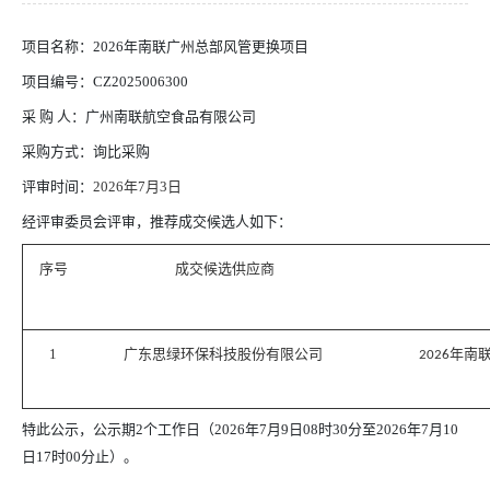
项目名称：2026年南联广州总部风管更换项目
项目编号：
CZ2025006300
采
购 人：广州南联航空食品有限公司
采购方式：询比采购
评审时间：
2026年7月
3
日
经评审委员会评审，推荐成交候选人如下：
序号
成交候选供应商
1
广东思绿环保科技股份有限公司
2026年
特此公示，公示期
2个工作日（2026年7
月
9
日
08时30分至2026年7
月
10
日
17时
00
分止）。