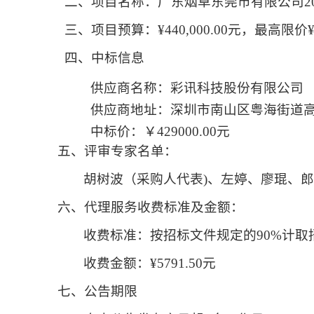
二、
项目名称：
广东烟草东莞市有限公司
三、
项目预算
：
¥440,000.00元，最高限价¥4
四、
中标信息
供应商名称：
彩讯科技股份有限公司
供应商地址：
深圳市南山区粤海街道
中标价：
￥
429000.00元
五、评审专家名单：
胡树波（采购人代表
)、左婷、廖琨、
六、
代理服务收费标准及金额：
收费标准：
按招标文件规定的
90%计
收费金额
：
¥
5791.50
元
七、公告期限