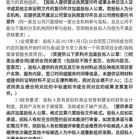
能力的其
他
组织。
【投标人提供营业执照复印件或事业单位法人证
书或其他主体证明文件的复印件并加盖投标人公章。若投标人为分
支机构，应提供其所属总公司营业执照复印件及总公司授权委托书
原件
（同一家总公司只能授权一家分支机构参与投标，且总公司不
能与下属的分支机构同时参与投标，否则相关投标人均视为不满足
资格要求）。
3.2
业绩要求：
投标人自
202
3
年
1月1日(以合同签订时间或合同
约定的服务开始时间为准)起至今
至少
具有一个同类项目业绩
(指档
案
保管
服务类项目
)。
（
须提供
以下资料并加盖投标人公章
：
①
同
类业绩合同
[提供合同关键页（包括但不限于首页、合同内容页、
签章页），投标人提供的合同及其它补充材料必须反映相关项目客
户名称、服务内容、签订时间或服务时间等信息，未提供证明材料
或提供的证明材料不足以支撑判断的，则对应业绩不计入]
；
②上
述同类业绩合同对应的中标通知书或合同对应的结算发票复印
件
。
）
3.3
财务要求：投标人具有良好的商业信誉和健全的财务会计
制度，其财产没有处于被接管、冻结或处于破产状态。
（提供承诺
函
并加盖投标人公章
，格式见第六章投标文件格式。投标人应如实
承诺，招标人有权在合同签约前对本款进行审查，如发现承诺与事
实情况不符，则招标人有权根据评审委员会推荐的中标候选人名单
顺序依次确定其他中标候选人为中标人或重新组织采购，且招标人