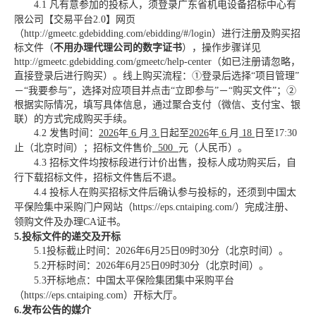
4.1 凡有意参加的投标人
，
须
登录
广东省机电设备招标中心有
限公司【交易平台
2.0】网页
（
http://gmeetc.gdebidding.com/ebidding/#/login
）进行注册及
购买招
标文件（
不用办理代理公司的数字证书
）
，操作步骤详见
http://gmeetc.gdebidding.com/gmeetc/help-center
（如已注册请忽略，
直接登录后进行购买）。线上购买流程：
①
登录
后选择
“项目管理”
－“我要参与”，选择对应项目并点击“立即参与”－“购买文件”；②
根据实际情况，填写具体信息，通过聚合支付（微信、支付宝、银
联）的方式完成购买手续。
4.2
发售时间：
2026
年
6
月
3
日起至
2026
年
6
月
18
日
至
17
:
3
0
止
（北京时间）
；招标文件售价
500
元（人民币）
。
4.3 招标文件均按标段进行计价出售，投标人成功购买后，自
行下载招标文件，招标文件售后不退。
4.4 投标人在购买招标文件后确认参与投标的，
还须
到中国太
平保险集中采购门户网站（
https://eps.cntaiping.com/）完成注册
、
领购文件及
办理
CA证书
。
5.投标文件的递交及开标
5.1投标截止时间：2026年
6
月
25
日
09
时
30
分（北京时间）。
5.2开标
时间：
2026年
6
月
25
日
09
时
30
分（北京时间）。
5.3开标地点：
中国太平保险
集团
集中采购
平台
（
https://eps.cntaiping.com）
开标大厅
。
6.发布公告的媒介