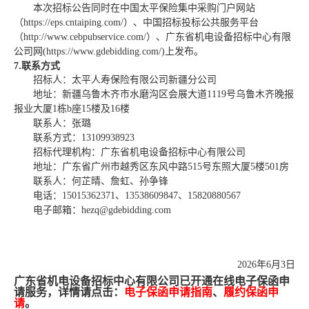
本次招标公告同时在中国太平保险集中采购门户网站
（
https://eps.cntaiping.com/）、中国招标投标公共服务平台
（http://www.cebpubservice.com/）
、
广东省机电设备招标中心有限
公司网
(https://www.gdebidding.com/)上发布。
7.联系方式
招标人：
太平人寿保险有限公司新疆分公司
地址：新疆乌鲁木齐市水磨沟区会展大道
1119号乌鲁木齐晚报
报业大厦1栋b座15楼及16楼‌
联系人：
张璐
联系方式：
13109938923
招标代理机构：广东省机电设备招标中心有限公司
地址：
广东省广州市越秀区东风中路
515号东照大厦5楼501房
联系人：
何芷晴
、
詹虹
、
孙争锋
电话：
15015362371
、
13538609847、15820880567
电子邮箱：
hezq@gdebidding.com
2026年
6
月
3
日
广东省机电设备招标中心有限公司已开通在线电子保函申
请服务，详情请点击：
电子保函申请指南
、
履约保函申
请
。