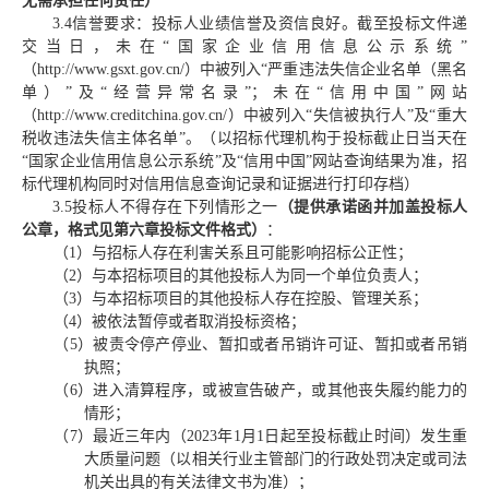
无需承担任何责任）
3.
4
信誉要求：
投标人业绩信誉及资信良好。截
至
投标文件递
交当日，未在
“国家企业信用信息公示系统”
（http://www.gsxt.gov.cn/）中被列入“严重违法失信企业名单（黑名
单）”及“经营异常名录”；未在“信用中国”网站
（http://www.creditchina.gov.cn/）中被列入“失信被执行人”及“重大
税收违法
失信主体
名单
”
。
（
以招标代理机构于投标截止日当天在
“
国家企业信用信息公示系统
”及
“信用中国”网站
查询结果为准，招
标代理机构同时对信用信息查询记录和证据进行打印存档
）
3.
5
投标人不得存在下列情形之一
（
提供承诺函
并加盖投标人
公章，
格式见第六章投标文件格式
）
：
（
1）与招标人存在利害关系且可能影响招标公正性；
（
2）与本招标项目的其他投标人为同一个单位负责人；
（
3）与本招标项目的其他投标人存在控股、管理关系；
（
4）被依法暂停或者取消
投
标资格；
（
5）被责令停产停业、暂扣或者吊销许可证、暂扣或者吊销
执照；
（
6）进入清算程序，或被宣告破产，或其他丧失履约能力的
情形；
（
7）最近三年内
（
202
3
年
1月
1日起至投标截止时间
）
发生重
大质量问题（以相关行业主管部门的行政处罚决定或司法
机关出具的有关法律文书为准）；