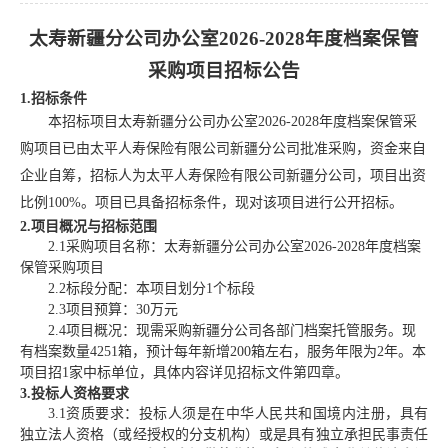
太寿新疆分公司办公室
2026-2028年度档案保管
采购项目招标公告
1.招标条件
本招标项目
太寿新疆分公司办公室
2026-2028年度档案保管采
购项目
已由
太平人寿保险有限公司新疆分公司
批准采购，资金来自
企业自筹，招标人为
太平人寿保险有限公司新疆分公司
，项目出资
比例
100%。项目已具备招标条件，现对该项目进行公开招标。
2.
项目概况与招标范围
2.1
采购项目名称：
太寿新疆分公司办公室
2026-2028年度档案
保管采购项目
2.2
标段分配：本项目划分
1个标段
2.3
项目预算：
3
0
万元
2.4
项目概况：
现需采购新疆分公司各部门档案托管服务。现
有档案数量
4251箱，预计每年新增200箱左右，服务年限为2年。
本
项目招
1家中标单位，
具体内容详见招标文件第
四
章。
3.
投标人资格要求
3.1
资质要求
：
投标人须是在中华人民共和国境内注册，具有
独立法人资格（或经授权的分支机构）或是具有独立承担民事责任