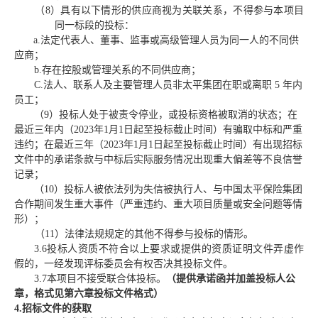
（
8）具有以下情形的供应商视为关联关系，不得参与本项目
同一标段的投标：
a.法定代表人、董事、监事或高级管理人员为同一人的不同供
应商；
b.存在控股或管理关系的不同供应商；
C
.
法人、联系人及主要管理人员非太平集团在职或离职
5 年内
员工
；
（
9
）
投标人处于被责令停业，或投标资格被取消的状态；在
最近三年内
（
202
3
年
1月
1日起至投标截止时间
）
有骗取中标和严重
违约；在最近三年
（
202
3
年
1月
1日起至投标截止时间
）
有出现招标
文件中的承诺条款与中标后实际服务情况出现重大偏差等不良信誉
记录
；
（
10）
投标人被依法列为失信被执行人、与中国太平保险集团
合作期间发生重大事件（严重违约、重大项目质量或安全问题等情
形）
；
（
11
）法律法规规定的其他不得参与投标的情形。
3.
6
投标人资质不符合以上要求或提供的资质证明文件弄虚作
假的，一经发现评标委员会有权否决其投标文件。
3.
7
本项目
不接受联合体投标。
（
提供承诺函
并加盖投标人公
章，
格式见第六章投标文件格式
）
4.招标文件的获取