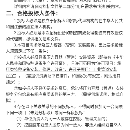
最高限价（含税）：本项目最高限价为人民币
245万元。
详细内容请参阅招标文件第二部分
“用户需求书”的相关内容。
二、合格投标人条件：
1.投标人必须是独立于招标人和招标代理机构的在中华人民共
和国注册的独立法人机构。
2.
投标人必须是本次招标设备的制造商或获得制造商有效授权
的代理商，提供相关证明文件
。
3.
本项目需求涉及压力容器（管道）安装服务，因此要求投标
人须满足以下任一条件：
①投标人必须
具备压力容器（管道）安装资质（即持有《中华
人民共和国特种设备生产许可证》，且许可范围为
“许可项目：承
压类特种设备安装、修理、改造”，许可子项目
：
工业管道安装
”
）。（需提供资质证书扫描件，如国家另有规定，则适用其
GCD
规定）；
②如投标人不具①要求的资质，承诺将压力容器（管道）安装
服务分包给具有相应资质条件的第三方。（需提供承诺函，格式自
拟）。
4.
存在以下关联关系的不同投标人，不得同时参加同一合同项
下同一项目（未划分标段）或同一标段投标：
（
1）单位负责人为同一人或存在控股、管理关系的；
（
2）控股股东或最大股东为同一法人、非法人组织或自然人