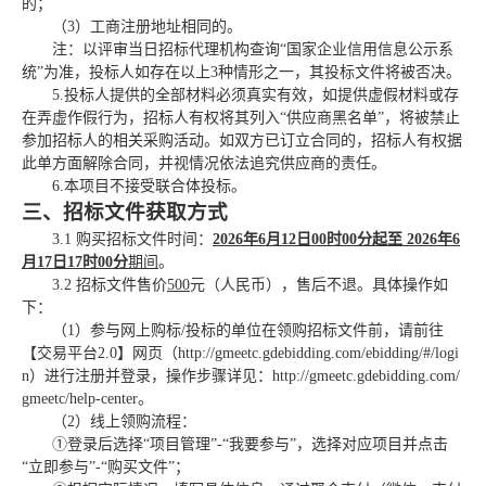
的；
（
3）工商注册地址相同的。
注：以评审当日招标代理机构查询
“国家企业信用信息公示系
统”为准，投标人如存在以上3种情形之一，其投标文件将被否决。
5.
投标人提供的全部材料必须真实有效，如提供虚假材料或存
在弄虚作假行为，招标人有权将其列入
“供应商黑名单”，将被禁止
参加招标人的相关采购活动。如双方已订立合同的，招标人有权据
此单方面解除合同，并视情况依法追究供应商的责任。
6
.本项目不
接受联合体投标
。
三、招标文件获取方式
3.1 购买招标文件时间：
202
6年
6
月
12
日
00时
00
分起至
202
6年
6
月
17
日
17
时
00
分
期间
。
3.2 招标文件售价
500
元（人民币），售后不退。具体操作如
下：
（
1）参与网上购标/投标的单位在领购招标文件前，请前往
【交易平台2.0】网页（http://gmeetc.gdebidding.com/ebidding/#/logi
n）进行注册并登录，操作步骤详见：http://gmeetc.gdebidding.com/
gmeetc/help-center。
（
2）线上领购流程：
①登录后选择“项目管理”-“我要参与”，选择对应项目并点击
“立即参与”-“购买文件”；