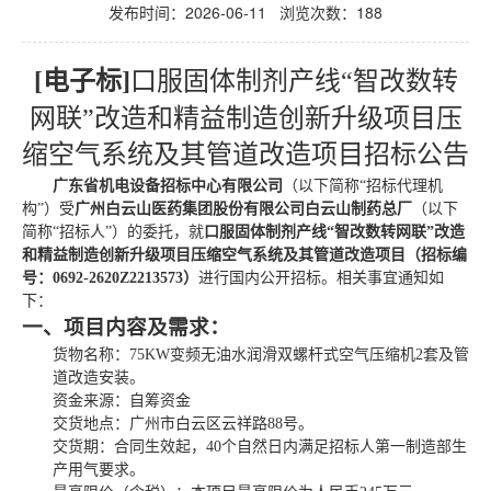
发布时间：2026-06-11 浏览次数：
188
[电子标]
口服固体制剂产线
“智改数转
网联”改造和精益制造创新升级项目压
缩空气系统及其管道改造项目
招标公告
广东省机电设备招标中心有限公司
（以下简称
“招标代理机
构”）
受
广州白云山医药集团股份有限公司白云山制药总厂
（以下
简称
“
招标人
”
）的委托，就
口服固体制剂产线
“智改数转网联”改造
和精益制造创新升级项目压缩空气系统及其管道改造项目
（招标编
号：
0692-2620Z2213573）
进行国内公开招标。相关事宜通知如
下：
一、项目内容及需求：
货物名称：
75KW变频无油水润滑双螺杆式空气压缩机2套及管
道改造安装
。
资金来源：自筹资金
交货地点：广州市白云区云祥路
88号。
交货期
：合同生效起，
40个自然日内满足招标人第一制造部生
产用气要求
。