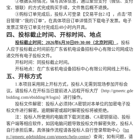
②根据实际情况，填写具体信息，通过聚合支付（微信、支付
宝、银联）的方式完成购买手续，文件售后概不退换。
③购标订单完成后，投标人可登录【交易平台2.0】，点击“项
目管理”-“我的订单”，在具体项目订单详情页下载电子发票。电子
发票正常在订单支付完成后48小时内开具。
四、投标截止时间、开标时间、地点
投标截止时间：
202
6年
6
月
30
日
09
:
30
:00（北京时间）
。
投标
人应于投标截止时间前在
广东省机电设备招标中心有限公司网
成功
递交所有电子投标文件。
开标时间：同投标截止时间。
开标地点：在
广东省机电设备招标中心有限公司网线上开标。
五、开标方式
1.本项目采用网上开标方式，投标人无需到现场参加开标会
议。请投标人在开标当日提前进入远程开标大厅（http://gmeetc.gde
bidding.com/ebidding/#/login）进
行操作。
投标文件解密：投标人必须持
CA密钥对本单位的加密电子投
标文件进行解密。逾期解密或超时解密投标将被拒绝。
注：投标人所使用的电脑须下载浏览器、
CA密钥驱动、投标
客户端等相应软件，如因电脑问题导致投标文件解密失败，投标人
自行承担后果。具体操作流程请各投标人自行登录帮助中心（
htt
p://gmeetc.gdebidding.com/gmeetc/help-center
）查询；如有问题，请