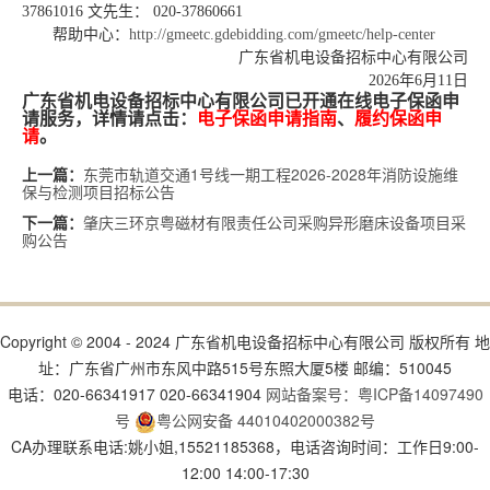
37861016 文先生： 020-37860661
帮助中心：
http://gmeetc.gdebidding.com/gmeetc/help-center
广东省机电设备招标中心有限公司
202
6年
6
月
11
日
广东省机电设备招标中心有限公司已开通在线电子保函申
请服务，详情请点击：
电子保函申请指南
、
履约保函申
请
。
东莞市轨道交通1号线一期工程2026-2028年消防设施维
上一篇：
保与检测项目招标公告
肇庆三环京粤磁材有限责任公司采购异形磨床设备项目采
下一篇：
购公告
Copyright © 2004 - 2024 广东省机电设备招标中心有限公司 版权所有 地
址：广东省广州市东风中路515号东照大厦5楼 邮编：510045
电话：020-66341917 020-66341904
网站备案号：粤ICP备14097490
号
粤公网安备 44010402000382号
CA办理联系电话:姚小姐,15521185368，电话咨询时间：工作日9:00-
12:00 14:00-17:30