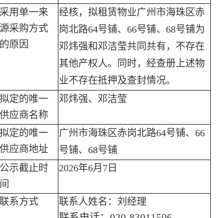
采用单一来
经核，拟租赁物业广州市海珠区赤
源采购方式
岗北路
64号铺、66号铺、68号铺为
的原因
邓炜强和邓洁莹共同共有，不存在
其他产权人。同时，经查册上述物
业不存在抵押及查封情况。
拟定的唯一
邓炜强、邓洁莹
供应商名称
拟定的唯一
广州市海珠区赤岗北路
64号铺、66
供应商地址
号铺、68号铺
公示截止时
2026年6月7日
间
联系方式
联系人姓名：刘经理
联系电话：
020-83011506