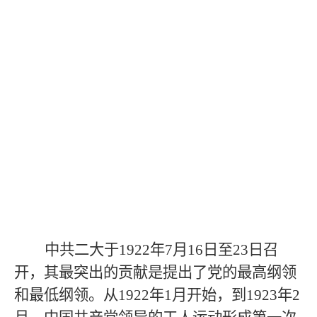
中共二大于
1922
年
7
月
16
日至
23
日召
开，其最突出的贡献是提出了党的最高纲领
和最低纲领。从
1922
年
1
月开始，到
1923
年
2