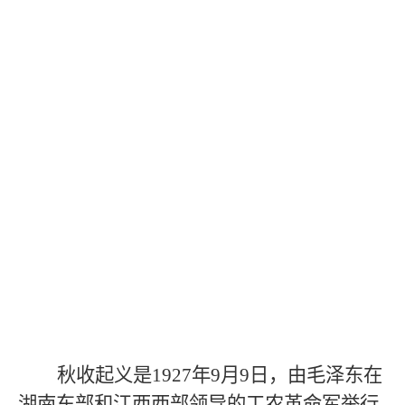
秋收起义是
1927
年
9
月
9
日，由毛泽东在
湖南东部和江西西部领导的工农革命军举行