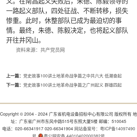
义。在南昌起义失败后，朱德、陈毅领导的
一路起义部队，四处征战、不断转移，损失
惨重。此时，休整部队已成为最迫切的事
情。最终，朱德、陈毅决定，也将起义部队
开往井冈山。
资料来源：共产党员网
党史故事100讲土地革命战争篇之中共六大 低潮奋起
上一篇：
党史故事100讲土地革命战争篇之广州起义 群雄四起
下一篇：
Copyright © 2004 - 2024 广东省机电设备招标中心有限公司 版权所有 地
址：广东省广州市东风中路515号东照大厦5楼 邮编：510045
电话：020-66341917 020-66341904
网站备案号：粤ICP备14097490
号
粤公网安备 44010402000382号