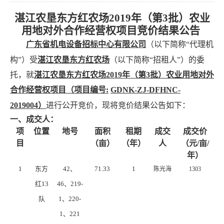
湛江农垦东方红农场2019年（第3批）农业
用地对外合作经营权项目
竞价结果公告
广东省机电设备招标中心有限公司
（以下简称“代理机
构”）受
湛江农垦东方红农场
（以下简称“招租人”）的委
托，就
湛江农垦东方红农场2019年（第3批）农业用地对外
合作经营权项目（项目编号:
GDNK-ZJ-DFHNC-
2019004
）
进行公开竞价，现将竞价结果公告如下：
一、成交人：
项
位置
地号
面积
租期
成交
成交价
目
（亩）
（年）
人
（元/亩/
年）
1
东方
42
、
71.33
1
陈光海
1303
红13
46、219-
队
1、220-
1、221