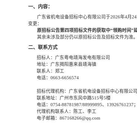
一、内容：
广东省机电设备招标中心有限公司于
2026年
4月24
变更
：
原招标公告第四项招标文件的获取中
“领购时间”延
其余未涉及部分仍以原招标公告及招标文件为准
二、
联系方式
招标人：广东粤电靖海发电有限公司
地址：广东揭阳惠来县靖海镇
联系人：郑工
电话：
0663-6656574
招标代理机构：广东省机电设备招标中心有限公
联系地址：广州市东风中路
515号5楼
电话：
0754-88781987/8899
9
895、13926761237
代理机构联系人：陈工、李工
电子邮箱：
867168266@qq.com