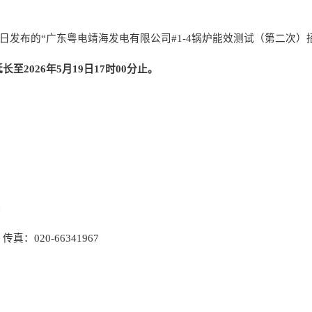
日发布的
“
广东粤电靖海发电有限公司
#1-4锅炉能效测试（第二次）
长至202
6
年
5
月
19
日
17时00分
止。
。
司
；
传真：
020-66341967