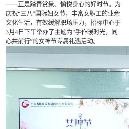
——
正是踏青赏景、愉悦身心的好时节。为
庆祝
“
三八
”
国际妇女节，丰富女职工的业余
文化生活，有效缓解职场压力，
招标中心
于
3
月
4
日下午举办了主题为
“
手作暖时光，同
心共前行
”
的女神节专属礼遇活动。