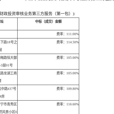
县级财政投资审核业务第三方服务（第一包）):
地址
中标（成交）金额
费率：111.00%
下路18号之
费率：114.50%
层
松梅路恒大御
费率：105.00%
-3层01号
江路龙湖工商
费率：105.00%
楼
中路437号
费率：109.80%
04房
南宁市青秀区
费率：116.60%
然风景小区6