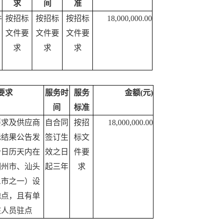
求
间
准
件
按招标
按招标
按招标
18,000,000.00
文件要
文件要
文件要
求
求
求
要求
服务时
服务
金额(元)
间
标准
要求及供应商
自合同
按招
18,000,000.00
标结果公告发
签订生
标文
个日历天内在
效之日
件要
潮州市、汕头
起三年
求
三市之一）设
地点，且有单
核人员驻点