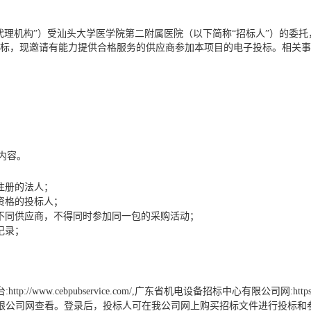
代理机构”）
受
汕头大学医学院第二附属医院
（以下简称
“
招标人
”
）的委托
标，现邀请有能力提供合格服务的供应商参加本项目的电子投标。相关事
内容
。
注册的法人；
资格的
投标人
；
不同供应商，不得同时参加同一包的采购活动；
记录；
台
:http://www.cebpubservice.com/,广东省机电设备招标中心有限公司网:https:
限公司网查看。登录后，投标人可在我公司网上购买招标文件进行投标和