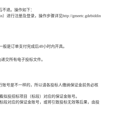
售后不退。操作如下：
n）进行注册及登录，操作步骤详见http://gmeetc.gdebiddin
一般是订单支付完成后48小时内开具。
功递交所有电子投标文件。
行账号是不一样的，所以请各投标人缴纳保证金前务必核
”中查看拟投招标项目（标段）对应的保证金账号。
/标段对应的保证金账号，或将引致投标无效等后果，由投