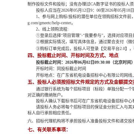
制作投标文件和投标；没有办理过CA数字证书的投标人
投标人应当在
20
26
年
05
月
12
日
9：00至202
6
年
05
月
18
1、参与网上购标/投标的潜在单位在领购招标文件前，请前往【交易平台2.
g.com/gmeetc/help-center。
2、线上领购流程:
①登录后选择“项目管理”-“我要参与”，选择对应项目并
②根据实际情况，填写具体信息，通过聚合支付（微
③购标订单完成后，投标人可登录【交易平台2.0】
四、投标截止时间、开标时间及方式、地点
投标截止时间：
202
6
年
06
月
02
日
09
:
3
0:00
（北京时间
开标时间：同投标截止时间
开标地点：在
广东省机电设备招标中心有限公司网线
五、投标人必须按招标文件规定的方式及金额提交
通过银行系统为每个招标项目（标段）单独分配一个
对正确的缴纳账户。
投标人确认下载标书后可在广东省机电设备招标中心
请投标人务必将每个招标项目的保证金分别汇入与其
标人自行承担相应责任。
六、
招标代理机构将不承担投标人准备投标文件和递交投
七、有关联系事项：