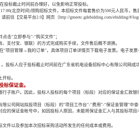
须在投标截止时间前办理好，以免影响正常投标。
日
17:00(北京时间)领购招标文件，本招标文件每套售价为500元人民币，
0】网页（http://gmeetc.gdebidding.com/ebidding/#/logi
点击“立即参与”-“购买文件”；
信、支付宝、银联）的方式完成购买手续，文件售后概不退换。
，在“项目管理→我的订单”，具体项目订单详情页下载电子发票。电子发票
）
。投标人应于投标截止时间前在
广东省机电设备招标中心有限公司网
成
上开标。
投标保证金。
银行子账户。因此，投标人投标的每个项目（标段）对应的保证金汇款银
有限公司网站拟投项目（标段）的
“项目工作台”-“费用”-“保证金管理
对应的保证金帐号中，如因投标人原因，未能将保证金汇入与其投标项目
标文件以及参加本次招标采购活动所发生的任何成本或费用
。