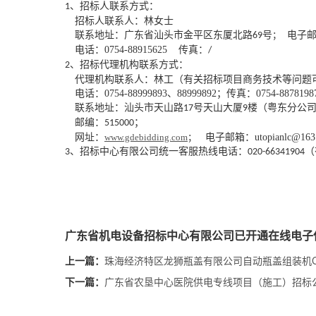
、招标人联系方式：
1
招标人联系人：
林女士
联系地址：广东省汕头市金平区东厦北路
号
；
电子
69
电话：
0754-88915625
传真：
/
、招标代理机构联系方式：
2
代理机构联系人：
林工（有关招标项目商务技术等问题
电话：
0754-88999893、88999892；
传
真：
0754-887819
联系地址：汕头市天山路
号天山大厦
楼（粤东分公
17
9
邮编：
；
515000
网址：
www.gdebidding.com
；
电子邮箱：
utopianlc@16
、
招标中心有限公司统一客服热线电话：
（
3
020-66341904
广东省机电设备招标中心有限公司已开通在线电子
珠海经济特区龙狮瓶盖有限公司自动瓶盖组装机C
上一篇：
广东省农垦中心医院供电专线项目（施工）招标
下一篇：