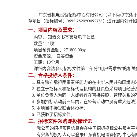
广东省机电设备招标中心有限公司（以下简称
“招标
章项目
（招标编号：
）
进行国内公开招
0692-2620YD092751
一、项目内容及需求：
内容：
知情文书签署及电子公章
数量：
项
1
项目预算金额
：
271800.00
元
资金来源：
自筹资金
工期：
10个月
详细内容请参阅招标文件
第二部分
“用户需求书”的
相关
二、合格投标人条件：
1. 具有独立承担民事责任能力的在中华人民共和国境内
2. 独立于招标人和招标代理机构的且具备采购项目经营
3.
单位负责人为同一人或者存在直接控股、管理关系的
4
. 参加招标活动前三年内，在经营活动中没有重大违法
5
. 本项目不接受联合体投标；
6
. 已获取了招标文件。
三、招标文件领购即投标登记
我公司的招标项目信息会在中国招标投标公共服务平
有兴趣的投标人可以登录广东省机电设备招标中心有