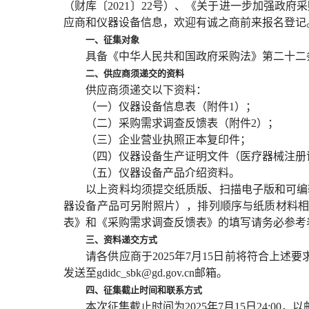
（财库〔
2021〕22号）、《关于进一步加强政
应商和仪器设备信息，欢迎有诚之商前来报名登记
一、征集对象
具备《中华人民共和国政府采购法》第二十二条
二、供应商须递交的资料
供应商须递交以下资料：
（一）仪器设备信息表（附件
1）；
（二）采购需求调查反馈表（附件
2）；
（三）企业营业执照正本复印件；
（四）仪器设备生产证明文件（医疗器械注册证
（五）仪器设备产品介绍资料。
以上资料均须提交纸质版、扫描电子版和可编辑
器设备产品可另附照片），排列顺序与纸质材料
表》和《采购需求调查反馈表》的填写请务必参考
三、资料递交方式
请各供应商于
2025年7月15日前将符合上
发送至gdidc_sbk@gd.gov.cn邮箱。
四、征集截止时间和联系方式
本次征集截止时间为
2025年7月15日24:00