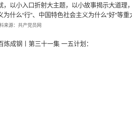
就，以小入口折射大主题，以小故事揭示大道理，
义为什么“行”、中国特色社会主义为什么“好”等重
料来源：共产党员网
百炼成钢丨第三十一集 一五计划：