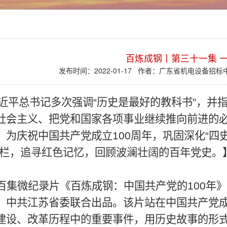
百炼成钢丨第三十一集 
发布时间：2022-01-17 作者：广东省机电设备招
近平总书记多次强调“历史是最好的教科书”，并
社会主义、把党和国家各项事业继续推向前进的
。为庆祝中国共产党成立
100
周年，巩固深化“四
专栏，追寻红色记忆，回顾波澜壮阔的百年党史。
百集微纪录片《百炼成钢：中国共产党的100年
、中共江苏省委联合出品。该片站在中国共产党成
建设、改革历程中的重要事件，用历史故事的形