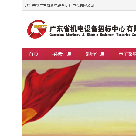
欢迎来到广东省机电设备招标中心有限公司
首页
招标信息
采购信息
电子采