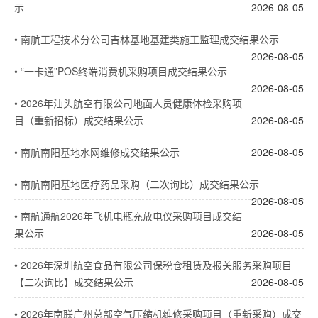
示
2026-08-05
•
南航工程技术分公司吉林基地基建类施工监理成交结果公示
2026-08-05
•
“一卡通”POS终端消费机采购项目成交结果公示
2026-08-05
•
2026年汕头航空有限公司地面人员健康体检采购项
目（重新招标）成交结果公示
2026-08-05
•
南航南阳基地水网维修成交结果公示
2026-08-05
•
南航南阳基地医疗药品采购（二次询比）成交结果公示
2026-08-05
•
南航通航2026年飞机电瓶充放电仪采购项目成交结
果公示
2026-08-05
•
2026年深圳航空食品有限公司保税仓租赁及报关服务采购项目
【二次询比】成交结果公示
2026-08-05
•
2026年南联广州总部空气压缩机维修采购项目（重新采购）成交