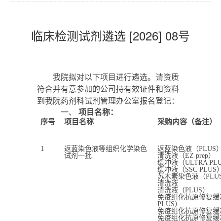
临床检测试剂遴选 [2026] 08号
我院拟对以下项目进行
遴选
。请资质
符合并有意参加的公司持有效证件和资料
到我院药剂科试剂管理办公室报名登记：
一、
项目名称：
序号
项目名称
采购内容
（
备注
）
1
返蓝染色液等组织化学染色
返蓝染色液（PLUS
试剂一批
清洗液（EZ prep）
缓冲液（ULTRA PL
缓冲液（SSC PLUS
苏木素染色液（PLU
清洗液
清洗液（PLUS）
免疫组化抗原修复缓冲液
PLUS）
免疫组化抗原修复缓
免疫组化抗原修复缓