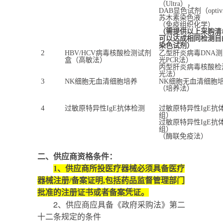
（Ultra），
DAB显色试剂（optivi
苏木素染色液
（免疫组织化学）
（需提供以上采购清
可以达成相同检测目
染色试剂）
2
HBV/HCV病毒核酸检测试剂
乙型肝炎病毒DNA
盒（高敏法）
光PCR法）
丙型肝炎病毒核酸检测
光法）
3
NK细胞无血清细胞培养
NK细胞无血清细胞
（培养法）
4
过敏原特异性IgE抗体检测
过敏原特异性IgE抗
组）
过敏原特异性IgE抗
组）
（酶联免疫法）
二、供应商资格条件：
1、
供应商所投医疗器械必须具备医疗
器械注册/备案证明,包括药品监督管理部门
批准的注册证书或者备案凭证。
2
、供应商应具备《政府采购法》第二
十二条规定的条件