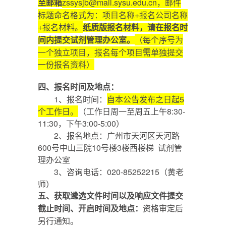
zssysjb@mail.sysu.edu.cn，邮件
至邮箱
标题命名格式为：项目名称+报名公司名称
+报名材料。
纸质版报名材料，请在报名时
（
每个序号为
间内提交试剂管理办公室。
一个独立项目，报名每个项目需单独提交
一份报名资料
）
四、报名时间及地点：
1、报名时间：
自本公告发布之日起
5
个工作日。
（工作日周一至周五上午8:30-
11:30，下午3:00-5:00）
2、报名地点：广州市天河区天河路
600号中山三院10号楼3楼西楼梯 试剂管
理办公室
3、咨询电话：020-85252215（黄老
师）
五、获取
遴选
文件时间以及响应文件提交
资格审定后
截止时间、开启时间及地点：
另行通知。