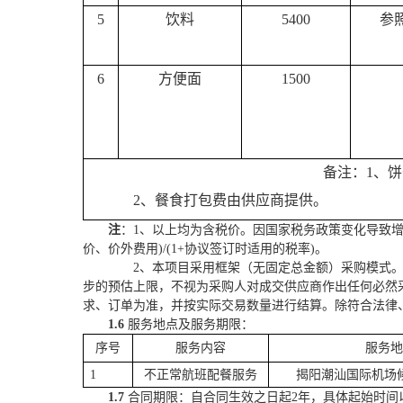
5
饮料
5400
参
6
方便面
1500
备注：
1、
2、餐食打包费由供应商提供。
注
：
1、以上均为含税价。因国家税务政策变化导致增
价、价外费用)/(1+协议签订时适用的税率)
。
2、本项目采用框架（无固定总金额）采购模式
步的
预估上限，不视为采购人对成交供应商作出任何必然
求、订单为准，
并按实际交易数量进行结算。除符合法律
1.6
服务地点及服务期限：
序号
服务
内容
服务
地
1
不正常航班配餐服务
揭阳潮汕国际机场
1.7
合同期限：自合同生效之日起
2
年，具体起始时间