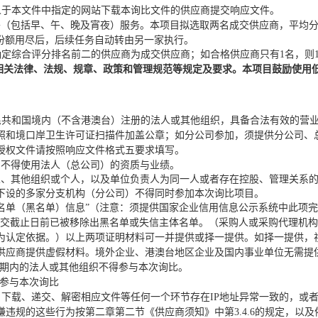
人于本文件中指定的网站下载本
询比文件
的供应商提交响应文件。
餐（包括早、午、晚及宵夜）服务。
本项目
拟选
取两名
成交
供应商，平均
份额用尽后，后续任务自动转由另一家执行。
确定综合评分排名前二的供应商为成交供应商；如合格供应商只有1名，则
理相关法律、法规、规章、政策和管理规范等规定及要求。本项目鼓励使用
民共和国境内（不含港澳台）注册的法人或其他组织
，
具备合法有效的营
照
和境口岸卫生许可证
扫描件加盖公章；如分公司参加，
须提供分公司、
授权文件请按照响应文件格式五要求填写。
，不得使用法人（总公司）的资质与业绩。
人、其他组织或个人，以及单位负责人为同一人或者存在控股、管理关系
下设的多家分支机构（分公司）不得
同时
参加
本次
询比
项目
。
名单（黑名单）信息”（注意：须提供国家企业信用信息公示系统中此项完
递交截止日前已被移除出黑名单或失信主体名单。（采购人或采购代理机
为认定依据。）以上两项证明材料可一并提供或择一提供。如择一提供，
供应商提供虚假材料。境外企业、港澳台地区企业及国内事业单位无需提
制期内的法人或其他组织不得参与本次
询比
。
得参与
本次
询比
，下载、递交、解密相应文件等任何一个环节存在
IP地址异常一致的，或
嫌违规的这些行为按第二章第二节《
供应商
须知》中第
3.4.6的规定，以