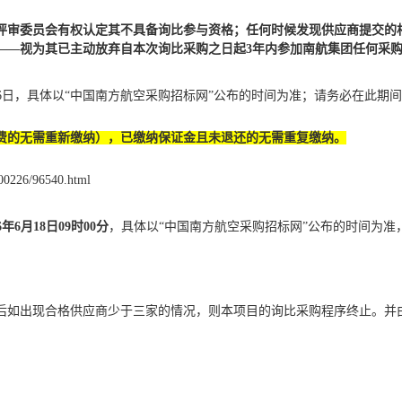
评审委员会有权认定其不具备
询比
参与资格；任何时候发现供应商提交的
——视为其已主动放弃自本次
询比
采购之日起
3年内参加南航
集团任何采
6
日
，具体以
“中国南方航空采购招标网”公布的时间为准
；请务必在此期间
费的无需重新缴纳
）
，已缴纳保证金且未退还的无需重复缴纳。
0200226/96540.html
6
年
6
月
18
日
09
时
00
分
，具体以
“中国南方航空采购招标网”公布的时间为准
后如出现合格
供应商
少于三家的情况，则本项目的
询比采购
程序终止。
并