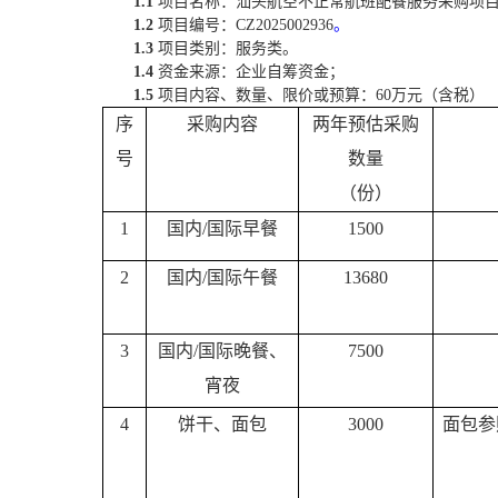
1.1
项目名称：
汕头航空不正常航班配餐服务采购项
1.2
项目
编号：
CZ2025002936
。
1.3
项目类别：
服务类
。
1.4
资金来源：企业自筹资金；
1.5
项目
内容、数量、限价或预算：
60万元（含税）
序
采购内容
两年预估
采购
号
数量
（份）
1
国内
/国际早餐
15
00
2
国内
/国际午餐
1
3680
3
国内
/国际晚餐、
7500
宵夜
4
饼干
、
面包
3000
面包参