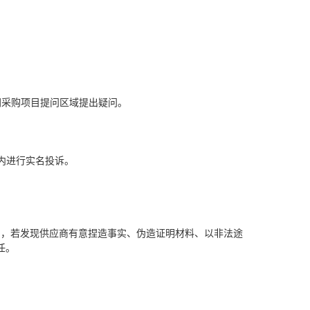
网
采购
项目提问区域
提出疑问。
内进行实名投诉。
中，若发现
供应商
有意捏造事实、伪造证明材料、以非法途
任。