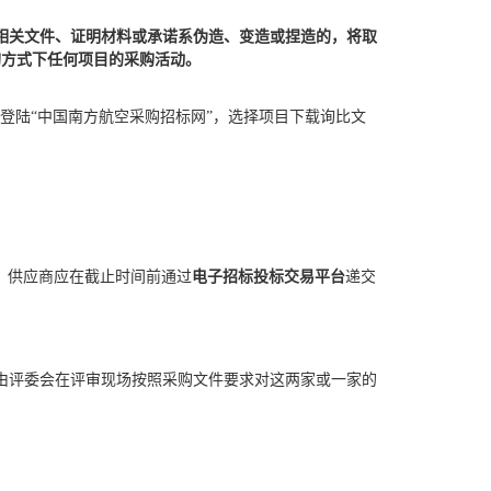
相关文件
、证明材料或承诺系伪造、变造或捏造的，将取
购方式下任何
项目的采购活动。
登陆
“中国南方航空采购招标网”，选择项目下载
询比文
，
供应商应在截止时间前通过
电子招标投标交易平台
递交
由评委会在评审现场按照采购文件要求对这两家或一家的