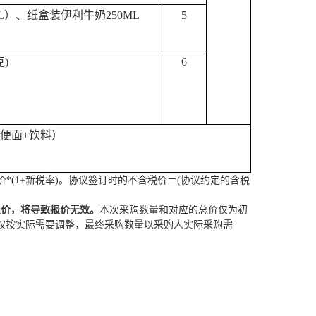
L）、纸盒装伊利牛奶250ML
5
克)
6
方便面+饮料）
(1+新税率)。协议签订时的不含税价＝(协议约定的含税
报价，将导致报价无效。
本次采购
数量和对应的总价仅为初
权按实际需要调整，
最终采购数量以采购人实际采购需