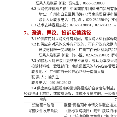
联系人及联系电话：
高先生
，
0663-3398000
6
.2
采购
代理机构名称：中国南航集团进出口贸易有
地址：
广州市白云区机场路
272号南航贸易评审楼
联系人及联系电话：
何小姐，
020-28225049；罗
6.3 技术支持客服热线：020-86138881，020-86122152，
7
、
澄清、
异议、投诉反馈路径
7
.
1
如供应商对采购文件有疑问，需采购人进行解释
7
.
2
如
供应商
对
采购文件
有
异议
的，可在异议有效期
异议材料唯一受理地址：
广州市白云区机场路
2
联系人及联系电话：
何小姐，
020-28225049；罗
7.3
如投标人对异议回复结果不满意，或认为本次采
投诉材料唯一受理部门：南航集团采购与供应链管理
联系地址：广州市白云区齐心路
68号南航大厦
联
系
人：徐先生
联系电话：
020-86125012
7
.
4
供应商
应按照规定的渠道路径维护自身合法利益
径取得证明材料，或故意诋毁，造成不良影响的，一经查
阶段
资格预审阶段
截至
“
资格预审申请文件截止递交
采购文件发布阶段
（招标采购项目）
截至
“获取
招标
前
（
以较晚的期限为准
）
”
提出异