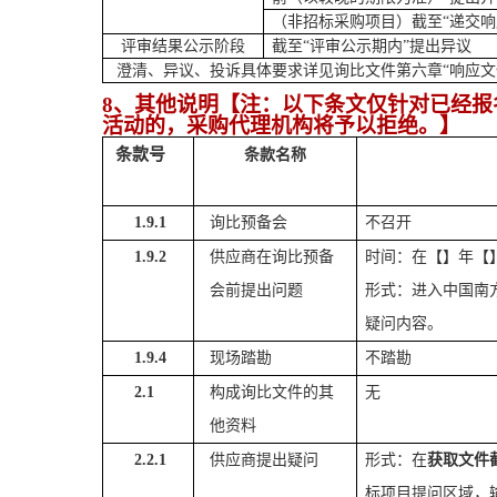
（非招标采购项目）
截至
“
递交响
评审结果公示阶段
截至
“评审
公示期内
”
提出异议
澄清、
异议、投诉具体要求详见
询比文件第六章
“响应文
8、其他
说明
【注：以下条文仅针对已经报
活动的，
采购
代理机构将予以拒绝。】
条款号
条款名称
1.9.1
询比
预备会
不召开
1.9.2
供应商
在
询比
预备
时间：在【】年【
会前提出问题
形式：进入中国南
疑问内容。
1.9.4
现场踏勘
不踏勘
2.1
构成
询比
文件的其
无
他资料
2.2.1
供应商
提出疑问
形式：在
获取文件
标项目提问区域，