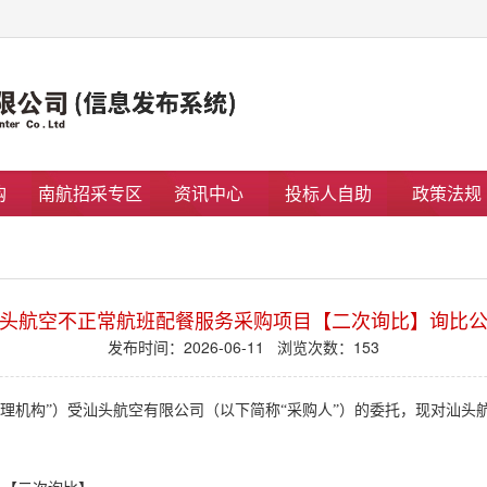
购
南航招采专区
资讯中心
投标人自助
政策法规
头航空不正常航班配餐服务采购项目【二次询比】询比
发布时间：2026-06-11 浏览次数：
153
理机构
”）受
汕头航空有限公司
（以下简称
“采购人”）的委托，
现对
汕头