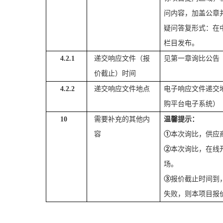
问内容，加盖公章
疑问答复形式：在
栏目发布。
4.2.1
递交响应文件（报
见第一章
询比公告
价截止）时间
4.2.2
递交
响应
文件地点
电子
响应
文件递交
购平台电子系统）
10
需要补充的其他内
温馨提示：
容
①
本次
询比
，供应
②
本次
询比
，在线
场。
③
报价截止时间到
失败，则本项目报