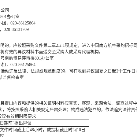
限公司
801办公室
小姐，020-86125864
020-86131709
说明的，应按照采购文件第二章
2.2.1项规定，
进入中国南方航空采购招标
内将有效的异议材料书面递交至
采购
人
或采购代理机构
。
72号南航贸易评审楼801办公室
小姐，020-86125864
购活动违反法律、法规或规章制度的，可在收到异议回复
之日起
2个工作日
部监督检查室
，且
提出内容和
提供的相关证明材料应真实、客观、来源合法。调查过程
实，将按照
采购人
相关规定严肃处理；构成违法犯罪的，依法追究法律责
异议有效期时限要求
日期
前
”
提出异议
文件
时间
截止后
48
小时
，
或
投标截止时间
10
日
议