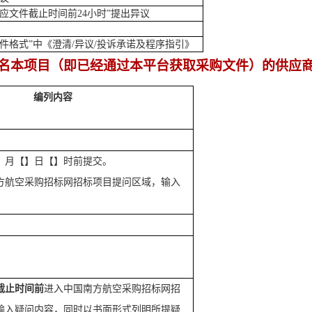
应文件
截止时间前
24
小时
”
提出异议
件格式”中
《
澄清
/
异议
/投诉承诺及程序指引
》
名本项目（即已经通过本平台获取
采购
文件）的
供应
编列内容
】月【】日【】时前提交。
方航空采购招标网招标项目提问区域，输入
截止时间前
进入中国南方航空采购招标网招
输入疑问内容，同时以书面形式列明所提疑