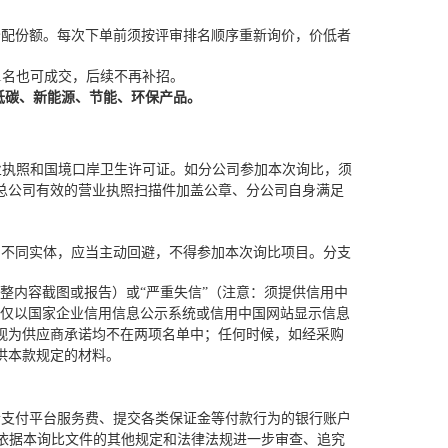
分配份额。每次
下单前须
按评审排名顺序重新询价，价低者
1名也可成交，后续不再补招。
低碳、新能源、节能、环保产品。
业执照
和国境口岸卫生许可证
。
如分公司
参加本次询比
，须
总公司
有效的营业执照扫描件加盖公章
、
分公司
自身满足
的不同实体，应当主动回避，不得参加本次
询比
项目。
分支
整内容截图或报告）或“
严重失信
”（注意：须提供信用中
构仅以国家企业信用信息公示系统或信用中国网站显示信息
视为供应商承诺均不在两项名单中；任何时候，如经采购
供本款规定的材料。
者支付平台服务费、提交各类保证金
等付款行为
的银行账户
及依据本
询比文件
的其他规定和法律法规进一步审查、追究