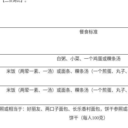
目【二次询比】
。
餐食标准
白粥、小菜、一个鸡蛋
或
粿条
汤
米饭（两荤一素、一汤）或面条、粿条汤（一个煎蛋、丸子
米饭（两荤一素、一汤）或面条、粿条汤（一个煎蛋、丸子
照或相当于：好丽友、两口子面包、长乐香村面包，饼干参照或
饼干（每人
100克）