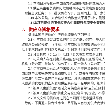
1.8
本项目只接受在中国南方航空采购招标网或采购
1.9
供应商主要负责揭阳候机楼内不正常航班旅客配
承接当次任务；下一批次再次询价，规则同上。任一家
1.10
本次采购，如合格供应商数量大于等于
2名，则
1.11本项目提供的服务应符合中国现行各项安全管
2、
供应商资格要求
参加本项目报价的供应商必须符合下列要求：
2.1
供应商
必须是具有承担民事责任能力的在中华人
取得总公司的授权。（注意：
供应商须提供有效的营业执
以上要求的证明材料
以及
总公司针对本项目的授权文件
；
2.
2
分支机构（分公司）以自己名义参加本次询比的
2.
3
与采购人存在利害关系可能影响采购公正性的法
机构（分公司）与法人（总公司）、同一法人（总公司）
2.
4
供应商在经营活动中未
被
列入
“严重违法失信企业
国网站中此项完整内容截图或报告）”，或者在响应文件
为准进行形式审查并作为认定依据，其他网站或文件不作
人或采购代理机构查询发现供应商在任一名单内的，视为
2.
5
被列入南航集团
“限制交易供应商名单”且仍在限
2.
6
被列入南航集团
“禁止交易企业名单”的企业，不
2.
7
递交文件的供应商之间在本项目过程中登陆
平台
一致的，不得通过符合性审查，且采购人有权对供应商涉