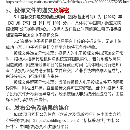
https://csbidding.csair.cn/cms/nfhk/webfile/bzzx/xzzx/20200228/75205.htm
5、投标文件的递交
及解密
5.1
投标文件递交的截止时间（投标截止时间）为【
2026
】年
【
6
】月【
25
】日【
9
】时【
00
】分
，
，具体以
“中国南方航空采购
招标网”
公布的时间为准，
投标人应在截止时间前通过
电子招标投
标交易平台
递交电子投标文件。
5.2
逾期在电子招标投标交易平台上传的投标文件，无论上传
成功与否，电子招标投标交易平台均将无条件拒收。
投标文件递交异常处理：投标人的电子投标文件出现递交异常
时，招标人
/招标代理机构与系统支撑团队确认，若为系统故障原
因造成的，则应推迟该项目的投标截止时间（具体时间另行通知）
直至该投标人完成电子投标文件递交；若非系统故障原因造成的，
由该投标人自行承担相应责任。
投标文件解密异常处理：当所有投标人电子投标文件开标解密
异常时，则推迟开标，直至投标文件可正常解密。当个别
投标人
电
子投标文件开标解密异常时，经系统确认非系统原因造成的，由投
标人自行承担相应责任。
6、发布公告及结果的媒介
6.1
本项目招标公告信息（含首次及重新招标）在中国南方航
空采购招标网（
https://csbidding.csair.com）“招标采购”的“招标公
告”栏、中国招标投标公共服务平台