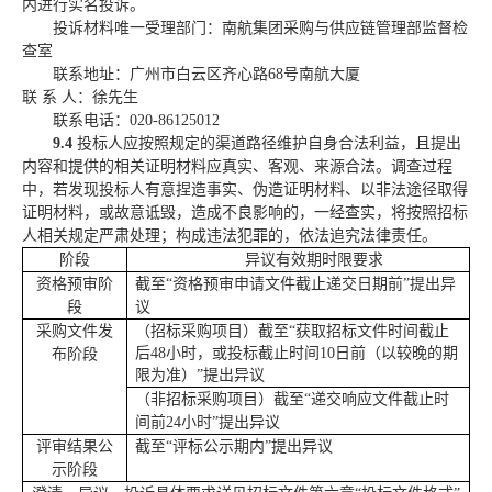
内进行实名投诉。
投诉材料唯一受理部门：
南航集团采购与供应链管理部
监督检
查室
联系地址：
广州市白云区齐心路
68号南航大厦
联
系
人：
徐先生
联系电话：
020-86125012
9.4
投标人
应按照规定的渠道路径维护自身合法利益，且
提出
内容和
提供的相关证明材料应真实、客观、来源合法。调查过程
中，若发现
投标人
有意捏造事实、伪造证明材料、以非法途径取得
证明材料，或故意诋毁，造成不良影响的，一经查实，将按照招标
人相关规定严肃处理；构成违法犯罪的，依法追究法律责任。
阶段
异议有效期时限要求
资格预审阶
截至
“
资格预审申请文件截止递交日期
前
”
提出异
段
议
采购文件发
（招标采购项目）
截至
“获取
招标
文件
时间
截止
后
48
小时
，
或
投标截止时间
10
日前
（
以较晚的期
布阶段
限为准
）
”
提出异议
（非招标采购项目）
截至
“
递交响应文件
截止时
间前
24
小时
”
提出异议
评审结果公
截至
“评标
公示期内
”
提出异议
示阶段