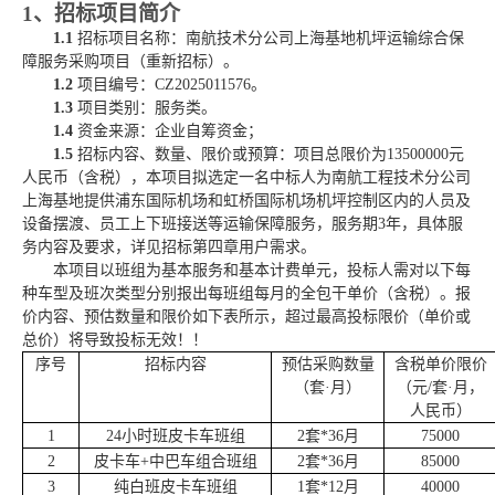
1、招标项目简介
1.1
招标项目名称：
南航技术分公司上海基地机坪运输综合保
障服务采购项目（重新招标）
。
1.2
项目
编号：
CZ2025011576。
1.3
项目类别：
服务类
。
1.4
资金来源：企业自筹资金；
1.5
招标内容、数量、限价或预算：项目总限价为
13500000
元
人民币（含税）
，本项目拟选定一名中标人为南航工程技术分公司
上海基地提供浦东国际机场和虹桥国际机场
机坪控制区内的人员及
设备摆渡、员工上下班接送等运输保障
服务，服务期
3年，具体服
务内容及要求，详见招标第四章用户需求。
本项目以班组为基本服务和基本计费单元，
投标人
需对以下每
种车型及班次类型分别报出
每班组
每月的全包干单价（含税）。
报
价
内容、预估数量和限价如下表所示，超过最高投标限价（单价或
总价）将导致投标无效！！
序号
招标
内容
预估采购数量
含税
单价限价
（
套
·
月
）
（元
/
套
·
月，
人民币
）
1
24小时班
皮卡车
班组
2套
*
36
月
75000
2
皮卡车
+
中巴车
组合班组
2套
*
36
月
85000
3
纯白班
皮卡车
班组
1
套
*
12
月
40
000