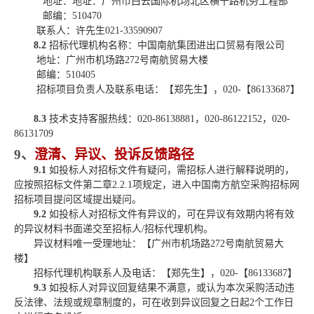
地址：地址：广州市白云国际机场北区横十路机务工程部
邮编：
510470
联系人：
许先生
021-33590907
8.2
招标代理机构名称：中国南航集团进出口贸易有限公司
地址：广州市机场路
272号南航贸易大楼
邮编：
510405
招标项目负责人及联系电话：【
郑先生
】，
020-【
86133687
】
8.3
技术支持客服热线：
020-86138881，020-86122152，020-
86131709
9、
澄清、异议
、投诉反馈路径
9.1
如投标人对招标文件有疑问，需招标人进行解释说明的，
应按照招标文件第二章
2.2.1项规定，
进入中国南方航空采购招标网
招标项目提问区域
提出疑问。
9.2
如投标人对招标文件有
异议
的，
可
在异议有效期内将有效
的异议材料书面递交至招标人
/招标代理机构
。
异议材料唯一受理地址：【广州市机场路
272号南航贸易大
楼】
招标代理机构联系人及电话：【
郑先生
】，
020-【
86133687
】
9.3
如投标人对异议回复结果不满意，或认为本次采购活动违
反法律、法规或规章制度的，可在收到异议回复
之日起
2个工作日