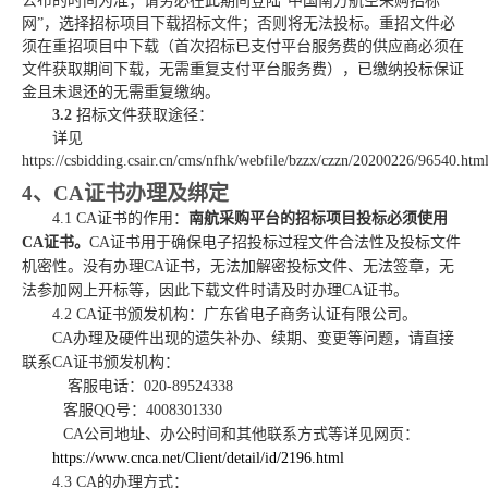
公布的时间为准
；请务必在此期间登陆
“中国南方航空采购招标
网”，选择招标项目下载招标文件；否则将无法投标。重招文件必
须在重招项目中下载（首次招标已支付平台服务费的供应商必须在
文件获取期间下载，无需重复支付平台服务费），已缴纳投标保证
金且未退还的无需重复缴纳。
3.2
招标文件获取途径：
详见
https://csbidding.csair.cn/cms/nfhk/webfile/bzzx/czzn/20200226/96540.htm
4、CA证书办理及绑定
4.1
CA证书的作用：
南航采购平台的招标项目投标必须使用
CA证书。
CA证书用于确保电子招投标过程文件合法性及投标文件
机密性。没有办理CA证书，无法加解密投标文件、无法签章，无
法参加网上开标等，因此下载文件时请及时办理CA证书。
4.2
CA证书颁发机构：广东省电子商务认证有限公司
。
CA办理及硬件出现的
遗失补办、续期、变更等
问题，请直接
联系
CA证书颁发机构
：
客服电话：
020-89524338
客服
QQ号：4008301330
CA公司地址、办公时间和其他联系方式等详见网页：
https://www.cnca.net/Client/detail/id/2196.html
4.3 CA的办理方式：