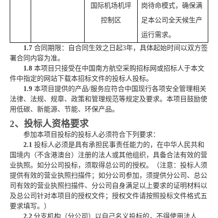
国际机场机坪
岗待命模式，确保满
控制区
足
本公司
全天候生产
运行需求。
1.7
合同期限：自合同生效之日起
3
年，具体起始时间以双方签
署合同内容为准。
1.8
本项目只接受在中国南方航空采购招标网或招标人于本文
件中指定的网站下载本招标文件的投标人投标。
1.9
本项目提供的产品
/服务应符合中国现行各项安全管理相关
法律、法规、规章、政策和管理规范等规定及要求。本项目鼓励使
用低碳、新能源、节能、环保产品。
2、投标人资格要求
参加本项目投标的投标人必须符合下列要求：
2.1
投标人
必须是具有承担民事责任能力的，在中华人民共和
国境内（不含港澳台）注册的法人或其他组织
，
具备合法有效的营
业执照。
如分公司投标
，须取得总公司的授权。（注意：
投标人须
提供有效的营业执照扫描件；如分公司参加，
须提供
分公司、总公
司
有效的营业执照扫描件
、
分公司
自身满足以上要求的证明材料
以
及
总公司针对本项目的授权文件
；
授权文件请按照投标文件格式五
要求填写。）
2.
2
分支机构（分公司）以自己名义投标的，不得使用法人