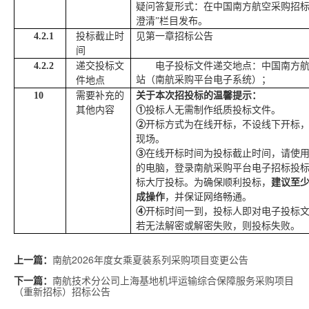
疑问答复形式：在中国南方航空采购招
澄清”栏目发布。
4.2.1
投标截止时
见第一章招标公告
间
4.2.2
递交投标文
电子投标文件递交地点：
中国南方
站（南航采购平台电子系统）；
件地点
10
需要补充的
关于本次招投标的温馨提示：
其他内容
①
投标人无需制作纸质投标文件。
②
开标方式为在线开标，不设线下开标
现场。
③
在线开标时间为投标截止时间，请使
的电脑，登录南航采购平台电子招标投
标大厅投标。为确保顺利投标，
建议至
成操作
，并保证网络畅通。
④
开标时间一到，投标人即对电子投标
若无法解密或解密失败，则投标失败。
南航2026年度女乘夏装系列采购项目变更公告
上一篇：
南航技术分公司上海基地机坪运输综合保障服务采购项目
下一篇：
（重新招标）招标公告