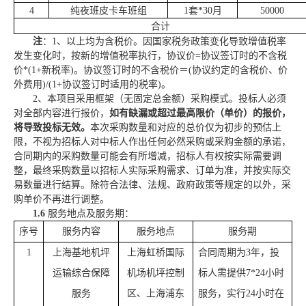
4
纯夜班
皮卡车
班组
1
套
*
30
月
50
000
合计
注
：
1、以上均为含税价。因国家税务政策变化导致增值税率
发生变化时，按新的增值税率执行，协议价=协议签订时的不含税
价*(1+新税率)。协议签订时的不含税价＝(协议约定的含税价、价
外费用)/(1+协议签订时适用的税率)。
2、本项目采用框架（无固定总金额）采购模式。投标人必须
对全部内容进行报价，
如有缺漏或超过最高限价（单价）的报价，
将导致投标无效。
本次采购
数量和对应的总价仅为初步的
预估上
限，不视为招标人对中标人作出任何必然采购或采购金额的承诺，
合同期内的采购数量可能会有所增减，
招标
人有权按实际需要调
整，
最终采购数量以招标人实际采购需求、订单为准，
并按实际交
易数量进行结算。除符合法律、法规、政府政策等规定的以外，采
购单价不再进行调整。
1.6
服务地点及服务期：
序号
服务
内容
服务
地点
服务
期
1
上海基地
机坪
上海虹桥国际
合同周期为
3年
，
投
运输综合保障
机场机坪控制
标人需提供
7*24小时
服务
区、上海浦东
服务，
实行
24小时在