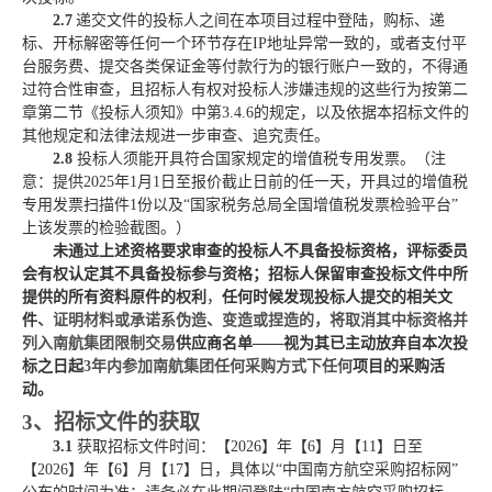
2.
7
递交文件的
投标人
之间在本项目过程中登陆，购标、递
标、开标解密等任何一个环节存在
IP地址异常一致的，或者支付平
台服务费、提交各类保证金
等付款行为
的银行账户一致的，不得通
过符合性审查，且
招标
人有权对
投标人
涉嫌违规的这些行为按第二
章第二节《投标人须知》中第
3.4.6的规定，以及依据本招标文件的
其他规定和法律法规进一步审查、追究责任。
2.
8
投标人
须能开具符合国家规定的增值税专用发票。（注
意：提供
202
5
年
1月1日至报价截止日前的任一天，开具过的增值税
专用发票扫描件1份以及“国家税务总局全国增值税发票检验平台”
上该发票的检验截图。
）
未通过上述资格要求审查的投标人不具备投标资格，评标委员
会有权认定其不具备投标参与资格；
招标人保留审查投标文件中所
提供的所有资料原件的权利
，
任何时候发现投标人提交的相关文
件
、证明材料或承诺系伪造、变造或捏造的，将取消其中标资格并
列入南航集团限制交易
供应商
名单
——视为其已主动放弃自本次投
标之日起
3年内参加南航
集团任何采购方式下任何
项目的采购活
动。
3、招标文件的获取
3.1
获取招标文件时间：
【
2026
】
年
【
6
】
月
【
11
】
日至
【
2026
】
年
【
6
】
月
【
17
】
日
，具体以
“中国南方航空采购招标网”