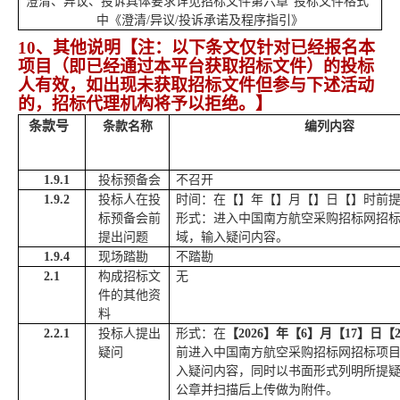
澄清、
异议、投诉具体要求详见招标文件
第六章
“投标文件格式”
中
《
澄清
/
异议
/投诉承诺及程序指引
》
10、其他
说明
【注：以下条文仅针对已经报名本
项目（即已经通过本平台获取
招标
文件）的
投标
人
有效，如出现未获取
招标
文件但参与下述活动
的，
招标
代理机构将予以拒绝。】
条款号
条款名称
编列内容
1.9.1
投标预备会
不召开
1.9.2
投标人在投
时间：在【】年【】月【】日【】时前
标预备会前
形式：进入中国南方航空采购招标网招
提出问题
域，输入疑问内容。
1.9.4
现场踏勘
不踏勘
2.1
构成招标文
无
件的其他资
料
2.2.1
投标人提出
形式：在
【
2026
】年【
6
】月【
17
】日【
疑问
前
进入中国南方航空采购招标网招标项
入疑问内容，同时以书面形式列明所提
公章并扫描后上传做为附件。