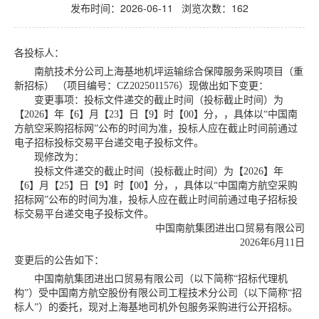
发布时间：2026-06-11 浏览次数：
162
各
投标人
：
南航技术分公司上海基地机坪运输综合保障服务采购项目（重
新招标）
（
项目编号：
CZ2025011576
）
现做出如下变更：
变更事项：投标文件递交的截止时间（投标截止时间）为
【
2026
】年【
6
】月【
23
】日【
9
】时【
00
】分，，具体以“中国南
方航空采购招标网”公布的时间为准，投标人应在截止时间前通过
电子招标投标交易平台递交电子投标文件。
现修改为：
投标文件递交的截止时间（投标截止时间）为【
2026
】年
【
6
】月【
25
】日【
9
】时【
00
】分，，具体以“中国南方航空采购
招标网”公布的时间为准，投标人应在截止时间前通过电子招标投
标交易平台递交电子投标文件。
中国南航集团进出口贸易有限公司
2026
年
6
月
11
日
变更后的公告如下：
中国南航集团进出口贸易有限公司（以下简称
“招标代理机
构”）受中国南方航空股份有限公司工程技术分公司（以下简称“招
标人”）的委托，现对
上海基地司机外包服务
采购进行公开招标。