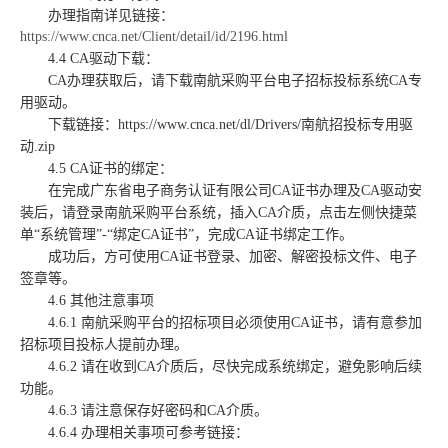
办理指南详见
链接：
https://www.cnca.net/Client/detail/id/2196.html
4.4 CA驱动下载：
CA办理获取后，请下载南航采购平台电子招标投标系统C
A
专
用驱动。
下载链接：
https://www.cnca.net/dl/Drivers/南航招投标专用驱
动.zip
4.5 CA证书的绑定：
在完成广东省电子商务认证有限公司
CA证书办理及CA驱动安
装后，请登录南航采购平台系统，插入CA介质，点击左侧快捷菜
单“系统管理”-“绑定CA证书”，完成CA证书绑定工作。
成功后，
方可
使用
CA证书登录、加密、解密投标文件、电子
签章等。
4.6 其他注意事项
4.6.1 南航采购平台的招标项目必须使用CA证书，请有意参加
招标项目
投标人
提前办理。
4.6.2 请在收到CA介质后，尽快完成系统绑定，避免影响后续
功能。
4.6.3 请注意保存好密码和CA介质。
4.6.4 办理相关事项可参考链接：