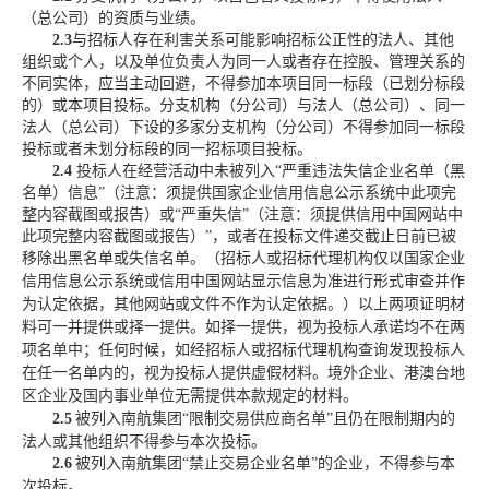
（总公司）的资质与业绩。
2.
3
与招标人存在利害关系可能影响招标公正性的法人、其他
组织或个人，以及单位负责人为同一人或者存在控股、管理关系的
不同实体，应当主动回避，不得参加本项目同一标段（已划分标段
的）或本项目投标。
分支机构（分公司）与法人（总公司）、同一
法人（总公司）下设的多家分支机构（分公司）不得参加同一标段
投标或者未划分标段的同一招标项目投标
。
2.
4
投标人在经营活动中未被列入
“严重违法失信企业名单（黑
名单）信息”（注意：须提供国家企业信用信息公示系统中此项完
整内容截图或报告）或“严重失信”（注意：须提供信用中国网站中
此项完整内容截图或报告）”，或者在投标文件递交截止日前已被
移除出黑名单或失信名单。（招标人
或招标代理机构
仅以国家企业
信用信息公示系统或信用中国网站显示信息为准进行形式审查并作
为认定依据，其他网站或文件不作为认定依据
。
）
以上两项证明材
料可一并提供或择一提供。如择一提供，视为投标人承诺均不在两
项名单中；任何时候，如经招标人或招标代理机构查询发现投标人
在任一名单内的，视为投标人提供虚假材料。
境外企业、港澳台地
区企业及国内事业单位无需提供
本款规定的材料
。
2.
5
被列入南航集团
“限制交易
供应商
名单
”且仍在限制期内的
法人或其他组织不得参与本次投标。
2.
6
被列入南航集团
“禁止交易企业名单”的企业，不得参与
本
次
投标。