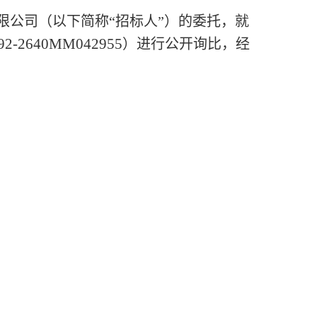
限公司
（以下简称
“招标人”）的委托，
就
92-2640MM042955
）
进行公开
询比
，经